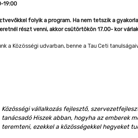
0-19:00
vevőkkel folyik a program.
Ha nem tetszik a gyakorlat
eretnél részt venni, akkor csütörtökön 17.00- kor várl
nk a Közösségi udvarban, benne a Tau Ceti tanulságaiv
Közösségi vállalkozás fejlesztő, szervezetfejleszt
tanácsadó Hiszek abban, hogyha az emberek me
teremteni, ezekkel a közösségekkel hegyeket 