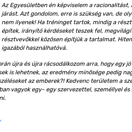
Az Egyesületben én képviselem a racionalitást, a
járást. Azt gondolom, erre is szükség van, de ol
nem ilyenek! Ha tréninget tartok, mindig a rész
építek, irányító kérdéseket teszek fel, megvilág
résztvevőkkel közösen építjük a tartalmat. Hitem 
igazából használhatóvá.
orán újra és újra rácsodálkozom arra, hogy egy j
sek is lehetnek, az eredmény minősége pedig na
zéléseket az emberek?! Kedvenc területem a szer
tban vagyok egy- egy szervezettel, személlyel és 
ni.
/