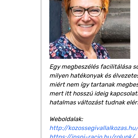
Egy megbeszélés facilitálása s
milyen hatékonyak és élvezete
miért nem így tartanak megbes
mert itt hosszú ideig kapcsola
hatalmas változást tudnak elér
Weboldalak:
http://kozossegivallalkozas.hu
https://inspi-racio.hu/rolunk/