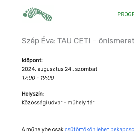
Skip
to
PROG
content
Szép Éva: TAU CETI – önismere
Időpont:
2024. augusztus 24., szombat
17:00 - 19:00
Helyszín:
Közösségi udvar – műhely tér
A műhelybe csak
csütörtökön lehet bekapcso