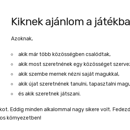
Kiknek ajánlom a játékba
Azoknak,
akik már több közösségben csalódtak,
akik most szeretnének egy közösséget szervez
akik szembe mernek nézni saját magukkal,
akik újat szeretnének tanulni, tapasztalni ma
és akik szeretnek játszani.
ékot. Eddig minden alkalommal nagy sikere volt.
Fedezd 
kos környezetben!