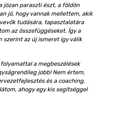
 józan paraszti észt, a földön
yan jó, hogy vannak mellettem, akik
tvevők tudására, tapasztalatára
ítom az összefüggéseket. Így a
szerint az új ismeret így válik
ó folyamattal a megbeszélések
gyságrendileg jobb! Nem értem,
vezetfejlesztés és a coaching,
látom, ahogy egy kis segítséggel