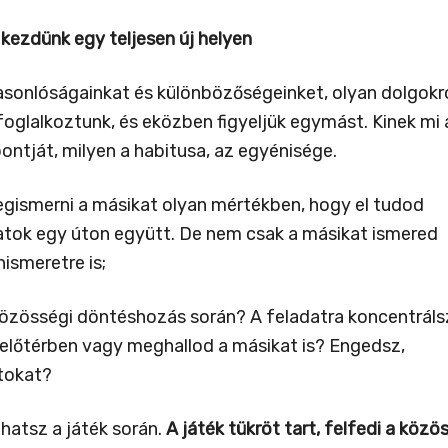
 kezdünk egy teljesen új helyen
sonlóságainkat és különbözőségeinket, olyan dolgokr
foglalkoztunk, és eközben figyeljük egymást. Kinek mi 
pontját, milyen a habitusa, az egyénisége.
egismerni a másikat olyan mértékben, hogy el tudod
ljatok egy úton együtt. De nem csak a másikat ismered
ismeretre is;
közösségi döntéshozás során? A feladatra koncentráls
 előtérben vagy meghallod a másikat is? Engedsz,
ntokat?
hatsz a játék során.
A játék tükröt tart, felfedi a köz