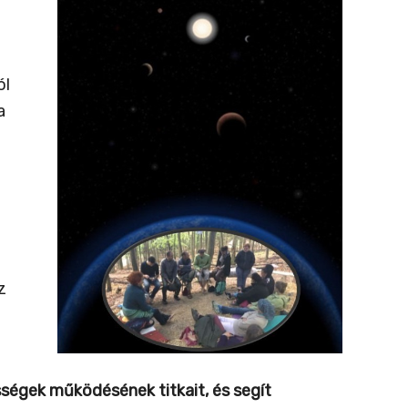
ól
a
z
össégek működésének titkait, és segít