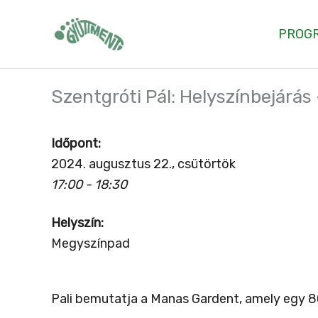
Skip
to
PROG
content
Szentgróti Pál: Helyszínbejárás
Időpont:
2024. augusztus 22., csütörtök
17:00 - 18:30
Helyszín:
Megyszínpad
Pali bemutatja a Manas Gardent, amely egy 80