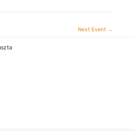
Next Event
→
uszta