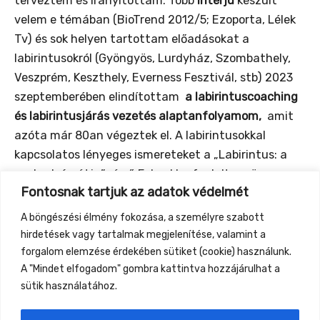
terveztem és irányítottam. Több
interjú
készült
velem e témában (BioTrend 2012/5; Ezoporta, Lélek
Tv) és sok helyen tartottam előadásokat a
labirintusokról (Gyöngyös, Lurdyház, Szombathely,
Veszprém, Keszthely, Everness Fesztivál, stb) 2023
szeptemberében elindítottam
a labirintuscoaching
és labirintusjárás vezetés alaptanfolyamom,
amit
azóta már 80an végeztek el. A labirintusokkal
kapcsolatos lényeges ismereteket a „Labirintus: a
szabadság útja” című E-bookba foglaltam össze.
Fontosnak tartjuk az adatok védelmét
labirintika@gmail.com
A böngészési élmény fokozása, a személyre szabott
https://www.facebook.com/labirintusjaras
hirdetések vagy tartalmak megjelenítése, valamint a
https://www.onfejlesztokbirodalma.hu/labirintus/
forgalom elemzése érdekében sütiket (cookie) használunk.
A "Mindet elfogadom" gombra kattintva hozzájárulhat a
sütik használatához.