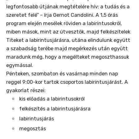
legfontosabb útjának megtételére hív: a tudás és a
szeretet felé” – írja Gernot Candolini. A 1,5 órás
program elején mesélek röviden a labirintusokról,
miben mások, mint az útvesztők, majd felkészítelek
Titeket a labirintusjárásra, utána elindulunk együtt
a szabadság terébe majd megérkezés után együtt
maradunk még, hogy a megélteket megoszthassuk
egymással.
Pénteken, szombaton és vasárnap minden nap
reggel 9:00-kor tartok csoportos labirintusjárást. A
gyakorlat részei:
kis előadás a labirintusokról
felkészítés a labirintusjárásra
labirintusjárás
megosztás