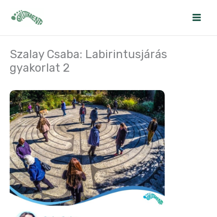
Skip
to
content
Szalay Csaba: Labirintusjárás
gyakorlat 2