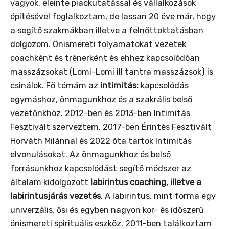
vagyok, eleinte piackutatással és vállalkozások
építésével foglalkoztam, de lassan 20 éve már, hogy
a segítő szakmákban illetve a felnőttoktatásban
dolgozom. Önismereti folyamatokat vezetek
coachként és trénerként és ehhez kapcsolódóan
masszázsokat (Lomi-Lomi ill tantra masszázsok) is
csinálok. Fő témám az
intimitás:
kapcsolódás
egymáshoz, önmagunkhoz és a szakrális belső
vezetőnkhöz. 2012-ben és 2013-ben Intimitás
Fesztivált szerveztem, 2017-ben Érintés Fesztivált
Horváth Milánnal és 2022 óta tartok Intimitás
elvonulásokat. Az önmagunkhoz és belső
forrásunkhoz kapcsolódást segítő módszer az
általam kidolgozott
labirintus coaching, illetve a
labirintusjárás vezetés
. A labirintus, mint forma egy
univerzális, ősi és egyben nagyon kor- és időszerű
önismereti spirituális eszköz. 2011-ben találkoztam