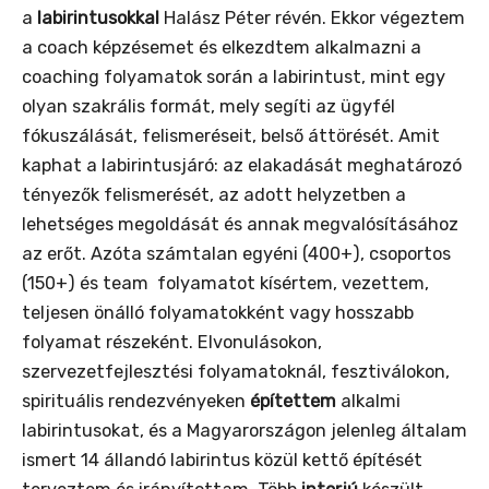
a
labirintusokkal
Halász Péter révén. Ekkor végeztem
a coach képzésemet és elkezdtem alkalmazni a
coaching folyamatok során a labirintust, mint egy
olyan szakrális formát, mely segíti az ügyfél
fókuszálását, felismeréseit, belső áttörését. Amit
kaphat a labirintusjáró: az elakadását meghatározó
tényezők felismerését, az adott helyzetben a
lehetséges megoldását és annak megvalósításához
az erőt. Azóta számtalan egyéni (400+), csoportos
(150+) és team folyamatot kísértem, vezettem,
teljesen önálló folyamatokként vagy hosszabb
folyamat részeként. Elvonulásokon,
szervezetfejlesztési folyamatoknál, fesztiválokon,
spirituális rendezvényeken
építettem
alkalmi
labirintusokat, és a Magyarországon jelenleg általam
ismert 14 állandó labirintus közül kettő építését