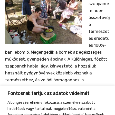
szappanok
minden
összetevőj
e
természet
es eredetű
és 100%-
ban lebomló. Megengedik a bőrnek az egészséges
működést, gyengéden ápolnak. A különleges, főzött
szappanok habja lágy, kényeztető, a hozzájuk
használt gyógynövények közelebb visznek a
természethez, és valódi önmagadhoz is.
Fontosnak tartjuk az adatok védelmét
A piactéren ezekkel a portékákkal vár Szabó
Zsuzsanna Beatrix: szappan, szappantartó, méz,
A böngészési élmény fokozása, a személyre szabott
mosható intim kellékek, mosható konyhai és
hirdetések vagy tartalmak megjelenítése, valamint a
fürdőszobai textilek, arckrém, arcolaj, fogpor
forgalom elemzése érdekében sütiket (cookie) használunk.