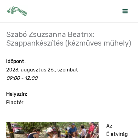
Skip
to
content
Szabó Zsuzsanna Beatrix:
Szappankészítés (kézműves műhely)
Időpont:
2023. augusztus 26., szombat
09:00 - 12:00
Helyszín:
Piactér
Az
Életvirág