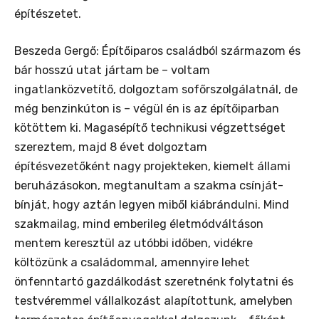
építészetet.
Beszeda Gergő: Építőiparos családból származom és
bár hosszú utat jártam be – voltam
ingatlanközvetítő, dolgoztam sofőrszolgálatnál, de
még benzinkúton is – végül én is az építőiparban
kötöttem ki. Magasépítő technikusi végzettséget
szereztem, majd 8 évet dolgoztam
építésvezetőként nagy projekteken, kiemelt állami
beruházásokon, megtanultam a szakma csínját-
bínját, hogy aztán legyen miből kiábrándulni. Mind
szakmailag, mind emberileg életmódváltáson
mentem keresztül az utóbbi időben, vidékre
költözünk a családommal, amennyire lehet
önfenntartó gazdálkodást szeretnénk folytatni és
testvéremmel vállalkozást alapítottunk, amelyben