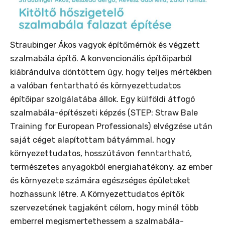
Straubinger Ákos vagyok építőmérnök és végzett
szalmabála építő. A konvencionális építőiparból
kiábrándulva döntöttem úgy, hogy teljes mértékben
a valóban fentartható és környezettudatos
építőipar szolgálatába állok. Egy külföldi átfogó
szalmabála-építészeti képzés (STEP: Straw Bale
Training for European Professionals) elvégzése után
saját céget alapítottam bátyámmal, hogy
környezettudatos, hosszútávon fenntartható,
természetes anyagokból energiahatékony, az ember
és környezete számára egészséges épületeket
hozhassunk létre. A Környezettudatos építők
szervezetének tagjaként célom, hogy minél több
emberrel megismertethessem a szalmabála-