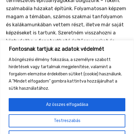
természetes építőanyagokkal dolgozunk – főként
szalmabála házakat építünk. Folyamatosan képzem
magam a témában, számos szakmai tanfolyamon
és kalákamunkában vettem részt, illetve már saját
képzéseket is tartunk. Szeretném visszahozni a
köztudatba a fenntartható építőanyagokat és
Fontosnak tartjuk az adatok védelmét
építészetet, és megismertetni az emberekkel, hogy
házat építeni (kis segítséggel) akár magunknak is
A böngészési élmény fokozása, a személyre szabott
tudunk, mint régen, amikor a fiú akkor vált igazi
hirdetések vagy tartalmak megjelenítése, valamint a
férfivá, amikor megépítette a saját házát.
forgalom elemzése érdekében sütiket (cookie) használunk.
A "Mindet elfogadom" gombra kattintva hozzájárulhat a
sütik használatához.
Az összes elfogadása
←
Previous Event
Next Event
→
Testreszabás
Gyüttment Találkozó, 2026. augusztus 27-30.,
Csobánkapuszta