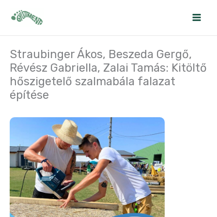
Skip
to
content
Straubinger Ákos, Beszeda Gergő,
Révész Gabriella, Zalai Tamás: Kitöltő
hőszigetelő szalmabála falazat
építése