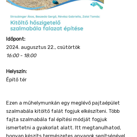
Időpont:
2024. augusztus 22., csütörtök
16:00 - 18:00
Helyszín:
Építő tér
Ezen a műhelymunkán egy meglévő pajtaépület
szalmabála kitöltő falát fogjuk elkészíteni. Több
fajta szalmabála fal építési módját fogjuk
ismertetni a gyakorlat alatt. Itt megtanulhatod,
hogyan készíts természetes anyagok segítségével