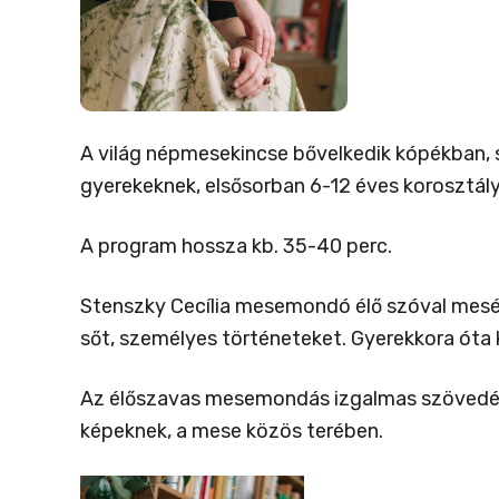
A világ népmesekincse bővelkedik kópékban, s
gyerekeknek, elsősorban 6-12 éves korosztály
A program hossza kb. 35-40 perc.
Stenszky Cecília mesemondó élő szóval mesél
sőt, személyes történeteket. Gyerekkora óta 
Az élőszavas mesemondás izgalmas szövedéke
képeknek, a mese közös terében.