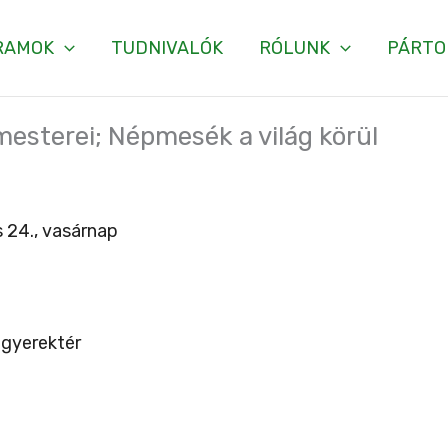
RAMOK
TUDNIVALÓK
RÓLUNK
PÁRTO
mesterei; Népmesék a világ körül
 24., vasárnap
gyerektér