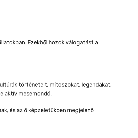
állatokban. Ezekből hozok válogatást a
túrák történeteit, mítoszokat, legendákat,
 éve aktív mesemondó.
k, és az ő képzeletükben megjelenő