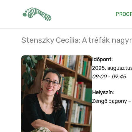
Skip
to
PROG
content
Stenszky Cecília: A tréfák nagy
Időpont:
2025. augusztus
09:00 - 09:45
Helyszín:
Zengő pagony – 