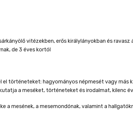
árkányölő vitézekben, erős királylányokban és ravasz 
nak, de 3 éves kortól
 el történeteket: hagyományos népmesét vagy más kul
kutatja a meséket, történeteket és irodalmat, kilenc
 a mesének, a mesemondónak, valamint a hallgatókna