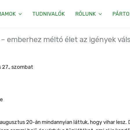
RAMOK
TUDNIVALÓK
RÓLUNK
PÁRTO
 – emberhez méltó élet az igények vál
 27., szombat
re
augusztus 20-án mindannyian láttuk, hogy vihar lesz. 