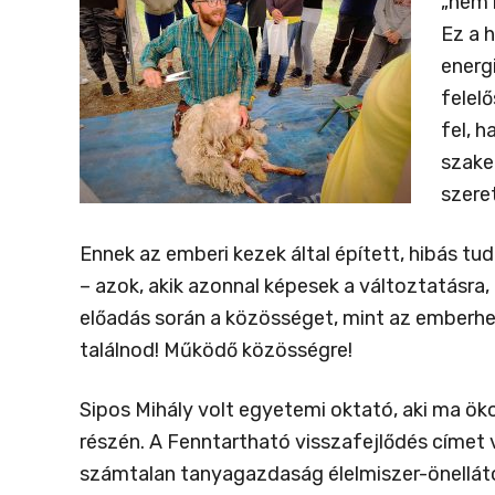
„nem l
Ez a 
energ
felelő
fel, 
szake
szere
Ennek az emberi kezek által épített, hibás tud
– azok, akik azonnal képesek a változtatásra
előadás során a közösséget, mint az emberhez
találnod! Működő közösségre!
Sipos Mihály volt egyetemi oktató, aki ma 
részén. A Fenntartható visszafejlődés címet 
számtalan tanyagazdaság élelmiszer-önellát