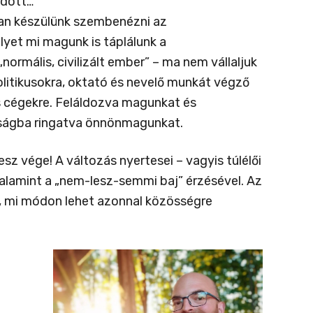
ődött…
óan készülünk szembenézni az
lyet mi magunk is táplálunk a
normális, civilizált ember” – ma nem vállaljuk
olitikusokra, oktató és nevelő munkát végző
is cégekre. Feláldozva magunkat és
tóságba ringatva önnönmagunkat.
sz vége! A változás nyertesei – vagyis túlélői
valamint a „nem-lesz-semmi baj” érzésével. Az
k, mi módon lehet azonnal közösségre