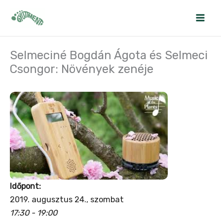
Skip
to
content
Selmeciné Bogdán Ágota és Selmeci
Csongor: Növények zenéje
Időpont:
2019. augusztus 24., szombat
17:30 - 19:00