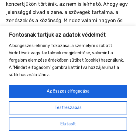
koncertjükön történik, az nem is leírható. Ahogy egy
jelenséggé olvad a zene, a szövegek tartalma, a
zenészek és a közönség. Mindez valami nagyon ősi
dolgot idéz meg és tesz valósággá.
Fontosnak tartjuk az adatok védelmét
https://sajba.bandcamp.com/track/tiszta-leveg-t
A böngészési élmény fokozása, a személyre szabott
hirdetések vagy tartalmak megjelenítése, valamint a
forgalom elemzése érdekében sütiket (cookie) használunk.
A "Mindet elfogadom" gombra kattintva hozzájárulhat a
sütik használatához.
←
Previous Event
Next Event
→
Az összes elfogadása
Gyüttment Találkozó, 2026. augusztus 27-30.,
Csobánkapuszta
Testreszabás
Elutasít