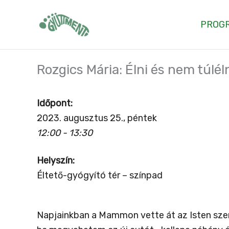
Skip
to
PROG
content
Rozgics Mária: Élni és nem túléln
Időpont:
2023. augusztus 25., péntek
12:00 - 13:30
Helyszín:
Éltető-gyógyító tér – színpad
Napjainkban a Mammon vette át az Isten szer