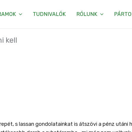
RAMOK
TUDNIVALÓK
RÓLUNK
PÁRTO
i kell
epét, s lassan gondolatainkat is átszövi a pénz utáni