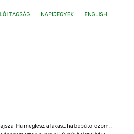
LÓI TAGSÁG
NAPIJEGYEK
ENGLISH
 hajsza. Ha meglesz a lakás… ha bebútorozom…