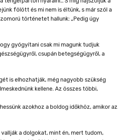
tengerparton nyaralni… S míg hajszoljuk a
ejünk fölött és mi nem is éltünk, s már szól a
szomorú történetet hallunk: „Pedig úgy
 hogy gyógyítani csak mi magunk tudjuk
egészségügyről, csupán betegségügyről, a
végét is elhozhatják, még nagyobb szükség
elmeskednünk kellene. Az összes többi,
érhessünk azokhoz a boldog időkhöz, amikor az
allják a dolgokat, mint én, mert tudom,