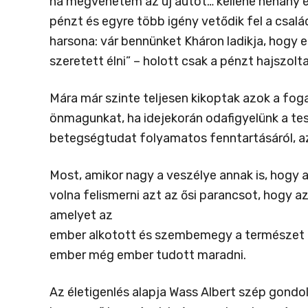
ha megvehetem az új autót… kellene néhány é
pénzt és egyre több igény vetődik fel a családo
harsona: vár bennünket Kháron ladikja, hogy 
szeretett élni” – holott csak a pénzt hajszolta
Mára már szinte teljesen kikoptak azok a fog
önmagunkat, ha idejekorán odafigyelünk a tes
betegségtudat folyamatos fenntartásáról, a
Most, amikor nagy a veszélye annak is, hogy 
volna felismerni azt az ősi parancsot, hogy 
amelyet az
ember alkotott és szembemegy a természet tör
ember még ember tudott maradni.
Az életigenlés alapja Wass Albert szép gond