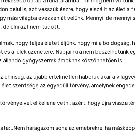
rtékesebb darab a ruhatáramba… mi még nem voltunk a 
n belül is, azt vesszük észre, hogy elszállt az élet a f
egy más világba evezzen át velünk. Mennyi, de mennyi 
, de élni azt nem tudott.
almak, hogy teljes életet éljünk, hogy mi a boldogság,
t és a lélek üzenetére. Napjainkra nem beszélhetünk 
z állandó gyógyszerreklámoknak köszönhetően is.
az éhínség, az újabb értelmetlen háborúk akár a világ
az élet szentsége az egyedüli törvény, amelynek enged
vényeivel, el kellene vetni, azért, hogy újra visszat
olata: „Nem haragszom soha az emebrekre, ha másképp v