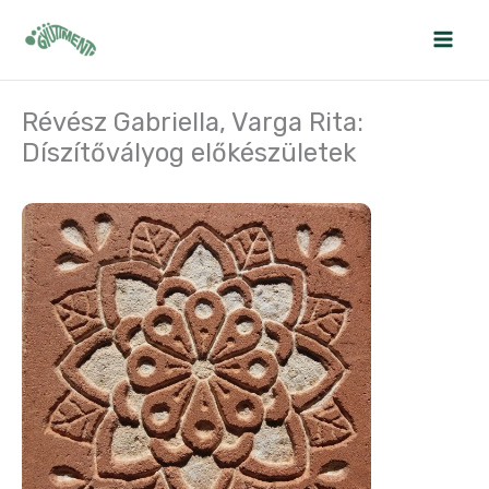
Skip
to
content
Révész Gabriella, Varga Rita:
Díszítővályog előkészületek