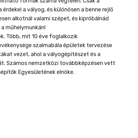
őállítható formák száma végtelen. Csak a
a érdekel a vályog, és különösen a benne rejlő
sen alkotnál valami szépet, és kipróbálnád
n a műhelymunkán!
. Több, mit 10 éve foglalkozik
 tevékenysége szalmabála épületek tervezése
kat vezet, ahol a vályogépítészet és a
a át. Számos nemzetközi továbbképzésen vett
építők Egyesületének elnöke.