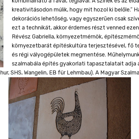
kombinálható a fával, téglával. A színek és az el
kreativitásodon múlik, hogy mit hozol ki belőle.” H
dekorációs lehetőség, vagy egyszerűen csak szíve
ezt a technikát, akkor érdemes részt venned eze
Révész Gabriella, környezetmérnök, építészmérnök
környezetbarát építéskultúra terjesztésével, fő
és régi vályogépületek megmentése. Műhelymunká
szalmabála építés gyakorlati tapasztalatait adj
hur, SHS, Wangelin, EB für Lehmbau). A Magyar Szalma