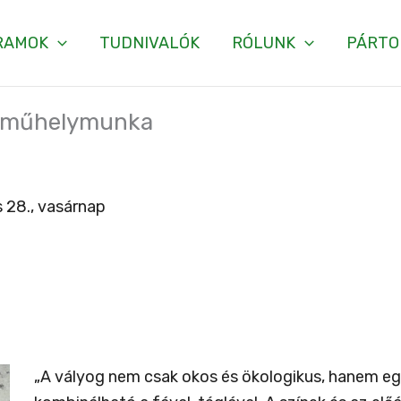
RAMOK
TUDNIVALÓK
RÓLUNK
PÁRTO
 – műhelymunka
 28., vasárnap
„A vályog nem csak okos és ökologikus, hanem egy