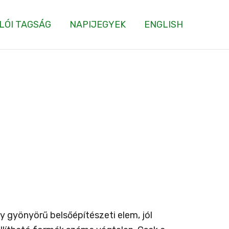
LÓI TAGSÁG
NAPIJEGYEK
ENGLISH
 gyönyörű belsőépítészeti elem, jól