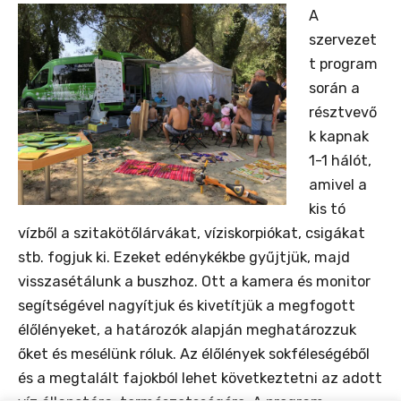
A
szervezet
t program
során a
résztvevő
k kapnak
1-1 hálót,
amivel a
kis tó
vízből a szitakötőlárvákat, víziskorpiókat, csigákat
stb. fogjuk ki. Ezeket edénykékbe gyűjtjük, majd
visszasétálunk a buszhoz. Ott a kamera és monitor
segítségével nagyítjuk és kivetítjük a megfogott
élőlényeket, a határozók alapján meghatározzuk
őket és mesélünk róluk. Az élőlények sokféleségéből
és a megtalált fajokból lehet következtetni az adott