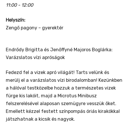
11:00 - 12:00
Helyszín:
Zengő pagony – gyerektér
Endrődy Brigitta és Jenőffyné Majoros Boglárka:
Varázslatos vízi apróságok
Fedezd fel a vizek apró világát! Tarts velünk és
merülj el a varázslatos vízi birodalomban! Kezünkben
a hálóval testközelbe hozzuk a természetes vizek
fürge kis lakóit, majd a Microtus Minibusz
felszerelésével alaposan szemügyre vesszük őket.
Emellett kézzel festett színpompás óriás kirakókkal
játszhatnak a kicsik és nagyok.