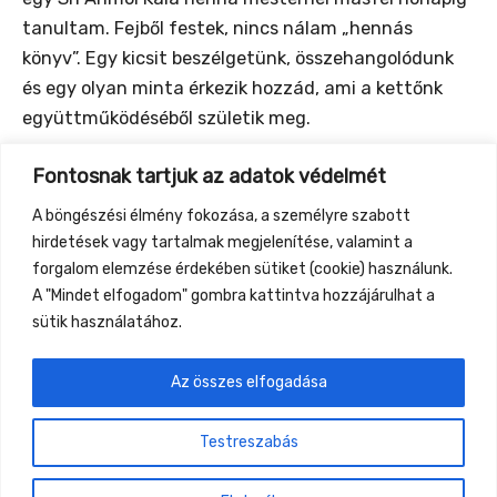
tanultam. Fejből festek, nincs nálam „hennás
könyv”. Egy kicsit beszélgetünk, összehangolódunk
és egy olyan minta érkezik hozzád, ami a kettőnk
együttműködéséből születik meg.
Fontosnak tartjuk az adatok védelmét
A Gyüttment Találkozón napi 1- 1,5 órás
foglalkozásnak is teret szeretnék adni, így ha
A böngészési élmény fokozása, a személyre szabott
megismernéd az alapokat, kísérletezni szeretnél a
hirdetések vagy tartalmak megjelenítése, valamint a
testfestéssel, gyere és kapcsolódj be .
forgalom elemzése érdekében sütiket (cookie) használunk.
A "Mindet elfogadom" gombra kattintva hozzájárulhat a
sütik használatához.
Az összes elfogadása
←
Previous Event
Next Event
→
Testreszabás
Gyüttment Találkozó, 2026. augusztus 27-30.,
Csobánkapuszta