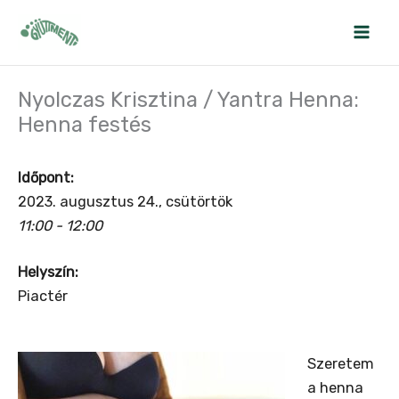
Skip
to
content
Nyolczas Krisztina / Yantra Henna:
Henna festés
Időpont:
2023. augusztus 24., csütörtök
11:00 - 12:00
Helyszín:
Piactér
Szeretem
a henna