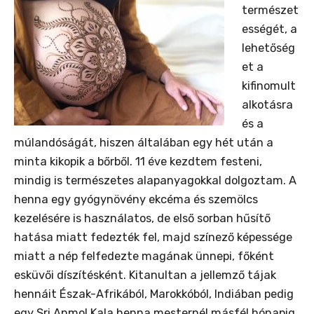
természet
ességét, a
lehetőség
et a
kifinomult
alkotásra
és a
múlandóságát, hiszen általában egy hét után a
minta kikopik a bőrből. 11 éve kezdtem festeni,
mindig is természetes alapanyagokkal dolgoztam. A
henna egy gyógynövény ekcéma és szemölcs
kezelésére is használatos, de első sorban hűsítő
hatása miatt fedezték fel, majd színező képessége
miatt a nép felfedezte magának ünnepi, főként
esküvői díszítésként. Kitanultan a jellemző tájak
hennáit Észak-Afrikából, Marokkóból, Indiában pedig
egy Sri Anmol Kala henna mesternél másfél hónapig