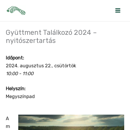
Skip
to
content
Gyüttment Találkozó 2024 –
nyitószertartás
Időpont:
2024. augusztus 22., csütörtök
10:00 - 11:00
Helyszín:
Megyszínpad
A
m