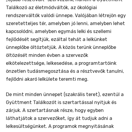
Találkozó az életmódváltók, az ökológiai
rendszerváltók valódi ünnepe. Valójában létrejön egy
szeretetteljes tér, amelyben jó lenni, amelyben lehet
kapcsolódni, amelyben egymás lelki és szellemi
fejlődését segítjük, ezáltal tehát a lelkünket
ünneplőbe öltöztetjük. A közös terünk ünneplőbe
öltözését minden évben a szervezők
elkötelezettsége, lelkesedése, a programtartóink
önzetlen tudásmegosztása és a résztvevők tanulni,
fejlődni akaró lelkülete teremti meg.
De mint minden ünnepet (szakrális teret), ezentúl a
Gyüttment Találkozót is szertartással nyitjuk és
zárjuk. A szertartásnak része, hogy egyben
láthatjátok a szervezőket, így át tudjuk adni a
lelkesültségünket. A programok megnyitásának