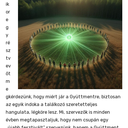
ik
or
e
g
y
ré
sz
tv
ev
őt
m
e
gkérdezünk, hogy miért jár a Gyüttmentre, biztosan
az egyik indoka a találkozó szeretetteljes
hangulata, légköre lesz. Mi, szervezők is minden
évben megtapasztaljuk, hogy nem csupán egy
„újabb fesztivált” szervezünk, hanem a Gyüttment