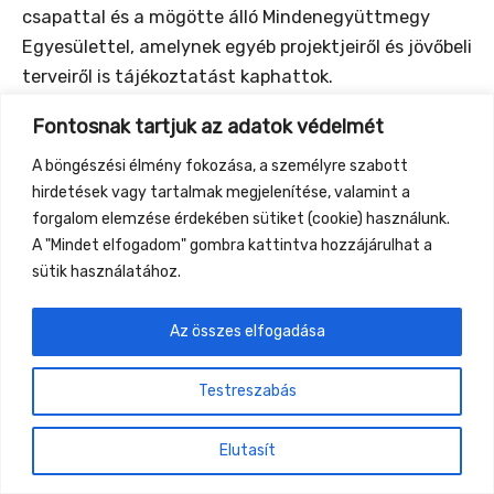
csapattal és a mögötte álló Mindenegyüttmegy
Egyesülettel, amelynek egyéb projektjeiről és jövőbeli
terveiről is tájékoztatást kaphattok.
Fontosnak tartjuk az adatok védelmét
A böngészési élmény fokozása, a személyre szabott
hirdetések vagy tartalmak megjelenítése, valamint a
←
Previous Event
Next Event
→
forgalom elemzése érdekében sütiket (cookie) használunk.
A "Mindet elfogadom" gombra kattintva hozzájárulhat a
Gyüttment Találkozó, 2026. augusztus 27-30.,
sütik használatához.
Csobánkapuszta
Az összes elfogadása
Testreszabás
Elutasít