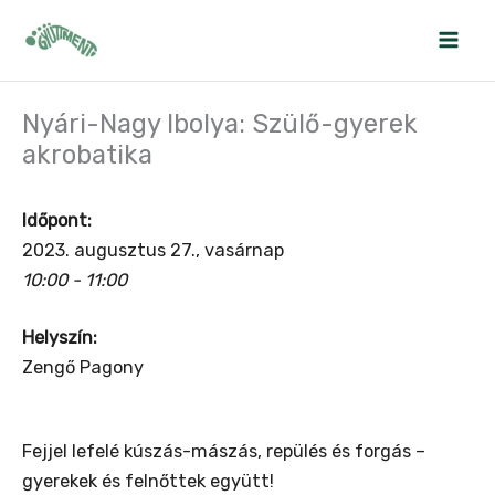
Skip
to
content
Nyári-Nagy Ibolya: Szülő-gyerek
akrobatika
Időpont:
2023. augusztus 27., vasárnap
10:00 - 11:00
Helyszín:
Zengő Pagony
Fejjel lefelé kúszás-mászás, repülés és forgás –
gyerekek és felnőttek együtt!