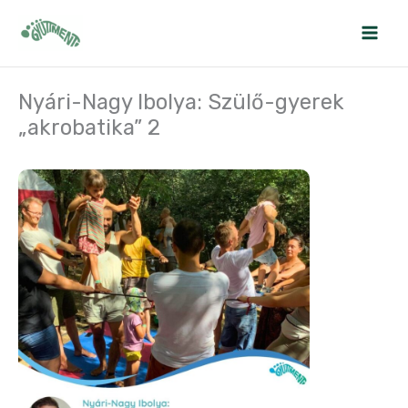
Skip
to
content
Nyári-Nagy Ibolya: Szülő-gyerek
„akrobatika” 2