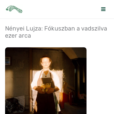
Skip
to
content
Nényei Lujza: Fókuszban a vadszilva
ezer arca