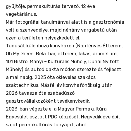
gyűjtője, permakultúrás tervező, 12 éve
vegetáriánus.
Már fotográfiai tanulmányai alatt is a gasztronómia
volt a szenvedélye, majd néhány vargabetű után
ezen a területen helyezkedett el.
Tudását különböző konyhákon (Napfényes Étterem,
Oh My Green, Béla. bár, étterem, lakás, arborétum,
101 Bistro, Manyi – Kulturális Műhely, Dunai Nyitott
Műhely) és autodidakta módon szerezte és fejleszti
a mai napig, 2025 óta okleveles szakács
szaktechnikus. Másfél év konyhafőnökség után
2026 tavasza óta szabadúszó
gasztrovállalkozóként tevékenykedik.
2023-ban végezte el a Magyar Permakultúra
Egyesület osztott PDC képzését. Negyedik éve építi
saját permakultúrás tanyáját, ahol