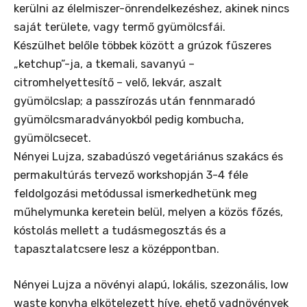
kerülni az élelmiszer-önrendelkezéshez, akinek nincs
saját területe, vagy termő gyümölcsfái.
Készülhet belőle többek között a grúzok fűszeres
„ketchup”-ja, a tkemali, savanyú –
citromhelyettesítő – velő, lekvár, aszalt
gyümölcslap; a passzírozás után fennmaradó
gyümölcsmaradványokból pedig kombucha,
gyümölcsecet.
Nényei Lujza, szabadúszó vegetáriánus szakács és
permakultúrás tervező workshopján 3-4 féle
feldolgozási metódussal ismerkedhetünk meg
műhelymunka keretein belül, melyen a közös főzés,
kóstolás mellett a tudásmegosztás és a
tapasztalatcsere lesz a középpontban.
Nényei Lujza a növényi alapú, lokális, szezonális, low
waste konyha elkötelezett híve, ehető vadnövények