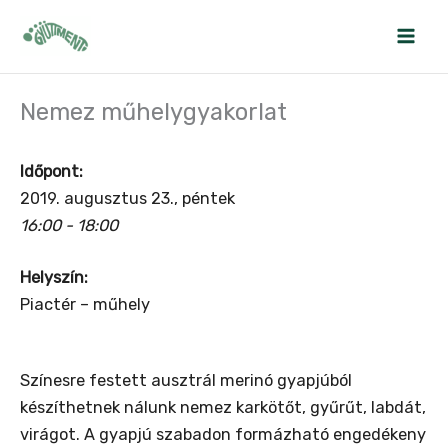
Skip
to
content
Nemez műhelygyakorlat
Időpont:
2019. augusztus 23., péntek
16:00 - 18:00
Helyszín:
Piactér – műhely
Színesre festett ausztrál merinó gyapjúból
készíthetnek nálunk nemez karkötőt, gyűrűt, labdát,
virágot. A gyapjú szabadon formázható engedékeny