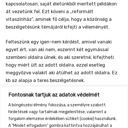
kapcsolatosan, saját életünkből merített példákon
át vezetünk fel. Ezt köveni a „reformált
vitaszínház”, aminek fő célja, hogy a közönség a
beszélgetésünk témájáról kifejti a véleményét.
Felteszünk egy igen-nem kérdést, amivel vanaki
egyet ért, van aki nem, eszerint két egymással
szembeni oldalra ülnek, és aki szeretné, kifejtheti
hogy miért ült az adott oldalra, ezzel esetleg
meggyőzve valakit aki átülhet az adott oldalra. Ez
kb az alapja a teres beszélgetésnek.
Fontosnak tartjuk az adatok védelmét
Témák: családi kommunikáció, önmegvalósítás és
sok más is…
A böngészési élmény fokozása, a személyre szabott
hirdetések vagy tartalmak megjelenítése, valamint a
Várnak szeretettel a nagyszékelyi lányok…
forgalom elemzése érdekében sütiket (cookie) használunk.
A "Mindet elfogadom" gombra kattintva hozzájárulhat a