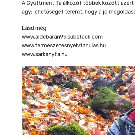
A Gyüttment Találkozót többek között azért i
agy: lehetőséget teremt, hogy a jó megoldás
Lásd még:
www.aldebaran99.substack.com
www.termeszetesnyelvtanulas.hu
www.sarkanyfa.hu