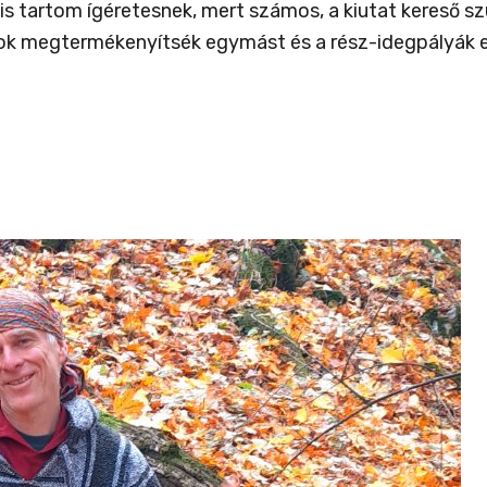
s tartom ígéretesnek, mert számos, a kiutat kereső sz
ok megtermékenyítsék egymást és a rész-idegpályák eg