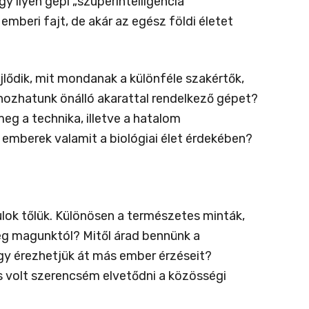
y ilyen gépi „szuperintelligencia”
emberi fajt, de akár az egész földi életet
jlődik, mit mondanak a különféle szakértők,
rehozhatunk önálló akarattal rendelkező gépet?
eg a technika, illetve a hatalom
emberek valamit a biológiai élet érdekében?
lok tőlük. Különösen a természetes minták,
eg magunktól? Mitől árad bennünk a
gy érezhetjük át más ember érzéseit?
s volt szerencsém elvetődni a közösségi