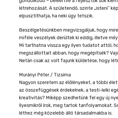
gondolkodó – beleértve a fejlesztők sok kiemel
létrehozását. A születendő, szinte „isteni” k
elpusztíthatja, ha neki úgy tetszik.
Beszélgetésünkben megvizsgáljuk, hogy mire k
miféle veszélyek derültek ki eddig, illetve mi
Mi tarthatna vissza egy ilyen tudatot attól,
megszállottait abban, hogy megépítsék? Vajo
Netán csak az volt fajunk küldetése, hogy lé
Murányi Péter / Tizsima
Nagyon szeretem az élőlényeket, a többi élet
az összefüggések érdekelnek, a testi-lelki 
kreativitás? Miképp szedhetünk fel egy új n
Ilyesmikről írok, meg tartok tanfolyamokat. 
léthez még közelebb álló társadalmakba is.