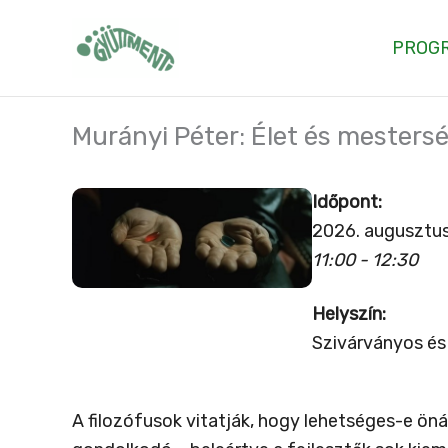
Skip
to
PROG
content
Murányi Péter: Élet és mestersé
Időpont:
2026. augusztus
11:00 - 12:30
Helyszín:
Szivárványos és
A filozófusok vitatják, hogy lehetséges-e önál