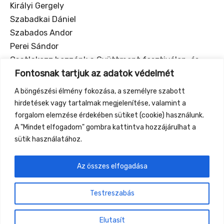
Királyi Gergely
Szabadkai Dániel
Szabados Andor
Perei Sándor
Csatlakozz hozzánk a Gyüttment fesztiválon, és
Fontosnak tartjuk az adatok védelmét
tapasztald meg a Moving Man közösség támogató
erejét és inspiráló kihívásait!
A böngészési élmény fokozása, a személyre szabott
Hivatalos honlap:
hirdetések vagy tartalmak megjelenítése, valamint a
www.movingman.org
forgalom elemzése érdekében sütiket (cookie) használunk.
A "Mindet elfogadom" gombra kattintva hozzájárulhat a
sütik használatához.
Az összes elfogadása
←
Previous Event
Next Event
→
Testreszabás
Gyüttment Találkozó, 2026. augusztus 27-30.,
Csobánkapuszta
Elutasít