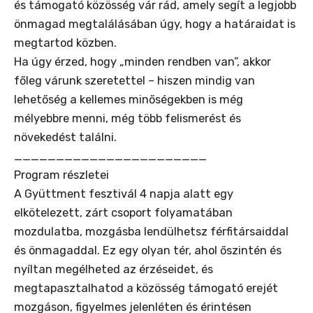
és támogató közösség vár rád, amely segít a legjobb
önmagad megtalálásában úgy, hogy a határaidat is
megtartod közben.
Ha úgy érzed, hogy „minden rendben van”, akkor
főleg várunk szeretettel – hiszen mindig van
lehetőség a kellemes minőségekben is még
mélyebbre menni, még több felismerést és
növekedést találni.
_______________________
Program részletei
A Gyüttment fesztivál 4 napja alatt egy
elkötelezett, zárt csoport folyamatában
mozdulatba, mozgásba lendülhetsz férfitársaiddal
és önmagaddal. Ez egy olyan tér, ahol őszintén és
nyíltan megélheted az érzéseidet, és
megtapasztalhatod a közösség támogató erejét
mozgáson, figyelmes jelenléten és érintésen