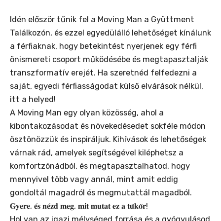
Idén először tűnik fel a Moving Man a Gyüttment
Találkozón, és ezzel egyedülálló lehetőséget kínálunk
a férfiaknak, hogy betekintést nyerjenek egy férfi
önismereti csoport működésébe és megtapasztalják
transzformatív erejét. Ha szeretnéd felfedezni a
saját, egyedi férfiasságodat külső elvárások nélkül,
itt a helyed!
A Moving Man egy olyan közösség, ahol a
kibontakozásodat és növekedésedet sokféle módon
ösztönözzük és inspiráljuk. Kihívások és lehetőségek
várnak rád, amelyek segítségével kiléphetsz a
komfortzónádból, és megtapasztalhatod, hogy
mennyivel több vagy annál, mint amit eddig
gondoltál magadról és megmutattál magadból.
𝐆𝐲𝐞𝐫𝐞, 𝐞́𝐬 𝐧𝐞́𝐳𝐝 𝐦𝐞𝐠, 𝐦𝐢𝐭 𝐦𝐮𝐭𝐚𝐭 𝐞𝐳 𝐚 𝐭𝐮̈𝐤𝐨̈𝐫!
Hol van az igazi mélységed forrása és a gyógyulásod