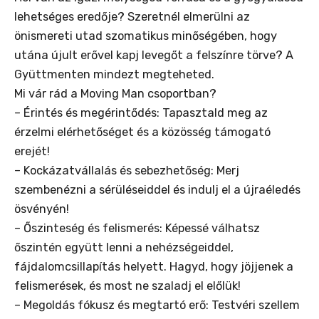
lehetséges eredője? Szeretnél elmerülni az
önismereti utad szomatikus minőségében, hogy
utána újult erővel kapj levegőt a felszínre törve? A
Gyüttmenten mindezt megteheted.
Mi vár rád a Moving Man csoportban?
– Érintés és megérintődés: Tapasztald meg az
érzelmi elérhetőséget és a közösség támogató
erejét!
– Kockázatvállalás és sebezhetőség: Merj
szembenézni a sérüléseiddel és indulj el a újraéledés
ösvényén!
– Őszinteség és felismerés: Képessé válhatsz
őszintén együtt lenni a nehézségeiddel,
fájdalomcsillapítás helyett. Hagyd, hogy jöjjenek a
felismerések, és most ne szaladj el előlük!
– Megoldás fókusz és megtartó erő: Testvéri szellem