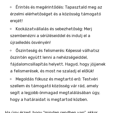
Érintés és megérintődés: Tapasztald meg az
érzelmi elérhetőséget és a közösség támogató
erejét!
Kockázatvállalás és sebezhetőség: Merj
szembenézni a sérüléseiddel és indulj el a
újraéledés ösvényén!
Őszinteség és felismerés: Képessé válhatsz
őszintén együtt lenni a nehézségeiddel,
fájdalomcsillapítás helyett. Hagyd, hogy jöjjenek
a felismerések, és most ne szaladj el előlük!
Megoldás fókusz és megtartó erő: Testvéri
szellem és támogató közösség vár rád, amely
segít a legjobb önmagad megtalálásában úgy,
hogy a határaidat is megtartod közben.
Ha úgy érzed, hogy “minden rendben van”, akkor