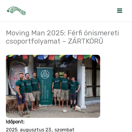
Skip
to
content
Moving Man 2025: Férfi önismereti
csoportfolyamat – ZÁRTKÖRŰ
Időpont:
2025. augusztus 23., szombat