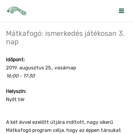
Skip
to
content
Mátkafogó: ismerkedés játékosan 3.
nap
Időpont:
2019. augusztus 25., vasárnap
16:00 - 17:30
Helyszín:
Nyílt tér
A két évvel ezelőtt útjára indított, nagy sikerű
Mátkafogó program célja, hogy az éppen társukat