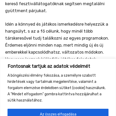
kereső fesztivállátogatóknak segítsen megtalálni
gyüttment párjukat.
Idén a könnyed és játékos ismerkedésre helyezzük a
hangsúlyt, s az a fő célunk, hogy minél több
társkeresővel tudj találkozni az egyes programokon.
Érdemes eljönni minden nap, mert mindig új és új
emberekkel kapcsolódhatsz, változatos módokon.
Vegyesen lesznek különféle játékos feladatok,
Fontosnak tartjuk az adatok védelmét
mozgásos gyakorlatok, irányított beszélgetések,
amelyek megkönnyítik a közeledést. Sokszínű
A böngészési élmény fokozása, a személyre szabott
program lesz minden alkalommal, így valóban
hirdetések vagy tartalmak megjelenítése, valamint a
különleges, élményszerű ismerkedésre számíthatsz.
forgalom elemzése érdekében sütiket (cookie) használunk.
A "Mindet elfogadom" gombra kattintva hozzájárulhat a
sütik használatához.
Az összes elfogadása
←
Previous Event
Next Event
→