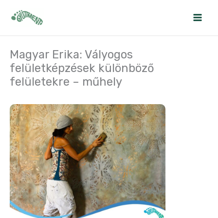
Skip
to
content
Magyar Erika: Vályogos
felületképzések különböző
felületekre – műhely