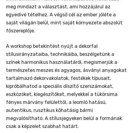
meg mindazt a választást, ami hozzájárul az
egyedivé tételhez. A végső cél az ember jóléte a
saját világán belül, mint saját környezete abszolút
főszereplője.
A workshop betekintést nyújt a dekorfal
stílusirányzataiba, technikáiba, beszélgetünk a
színek harmonikus használatáról, megismerjük a
természetes meszes és agyagos, ásványi anyagokat
tartalmazó dekorvakolatok, festékek típusait,
kipróbálhatod a speciális díszítő szerszámokat,
eszközöket, kiegészítőket, melyekkel a tükörsima
fényes márvány felülettől, a leomló hatású,
autentikus, rusztikus kőhatásig bármi
megvalósítható. A stílusjegyeken belül a formának
csak a képzelet szabhat határt.