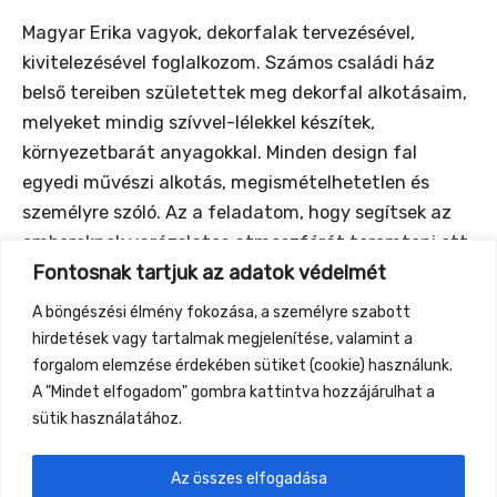
Magyar Erika vagyok, dekorfalak tervezésével,
kivitelezésével foglalkozom. Számos családi ház
belső tereiben születettek meg dekorfal alkotásaim,
melyeket mindig szívvel-lélekkel készítek,
környezetbarát anyagokkal. Minden design fal
egyedi művészi alkotás, megismételhetetlen és
személyre szóló. Az a feladatom, hogy segítsek az
embereknek varázslatos atmoszférát teremteni ott,
Fontosnak tartjuk az adatok védelmét
ahol eltöltik a legtöbb idejüket. Az adott térhez
megtervezett és igazított, egyedi falfestéssel a
A böngészési élmény fokozása, a személyre szabott
színeken, a különböző anyagokon és formákon
hirdetések vagy tartalmak megjelenítése, valamint a
keresztül elmondhassam, kik is ők.
forgalom elemzése érdekében sütiket (cookie) használunk.
A "Mindet elfogadom" gombra kattintva hozzájárulhat a
sütik használatához.
Az összes elfogadása
←
Previous Event
Next Event
→