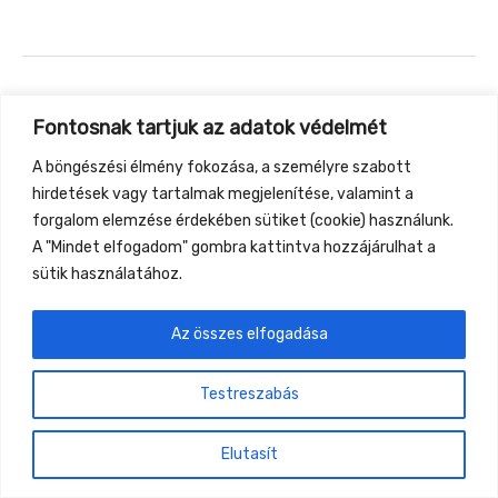
←
Previous Event
Next Event
→
Fontosnak tartjuk az adatok védelmét
A böngészési élmény fokozása, a személyre szabott
Gyüttment Találkozó, 2026. augusztus 27-30.,
hirdetések vagy tartalmak megjelenítése, valamint a
Csobánkapuszta
forgalom elemzése érdekében sütiket (cookie) használunk.
A "Mindet elfogadom" gombra kattintva hozzájárulhat a
sütik használatához.
Az összes elfogadása
Testreszabás
Elutasít