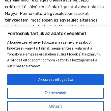
egy ellenálló, részleges önellátást megcélzó,
erdőkert túlsúlyú kertté alakítgatni. Az évek alatt a
Magyar Permakultúra Egyesületben is sokat
ténykedtem, most éppen az egyesület általános
alelnöke vagyok. Az évek alatt saját kertünkben
Fontosnak tartjuk az adatok védelmét
számottevő gyakorlati tapasztalatot szereztem
erdőkertészkedés témában, emellett sok haladó
A böngészési élmény fokozása, a személyre szabott
permakultúrás barátom és ismerősöm kertjeiből is
hirdetések vagy tartalmak megjelenítése, valamint a
folyamatosan inspirálódom.
forgalom elemzése érdekében sütiket (cookie) használunk.
A "Mindet elfogadom" gombra kattintva hozzájárulhat a
sütik használatához.
Az összes elfogadása
←
Previous Event
Next Event
→
Testreszabás
Gyüttment Találkozó, 2026. augusztus 27-30.,
Csobánkapuszta
Elutasít