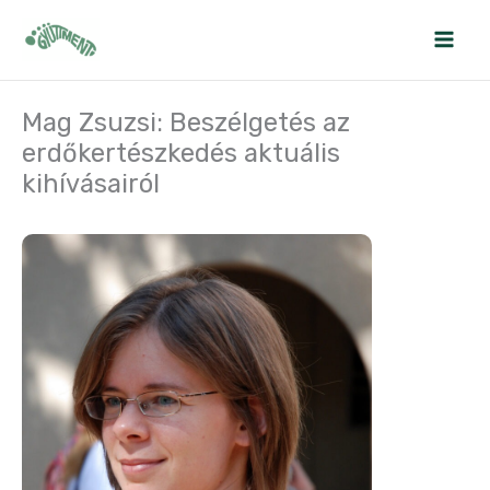
Skip
to
content
Mag Zsuzsi: Beszélgetés az
erdőkertészkedés aktuális
kihívásairól