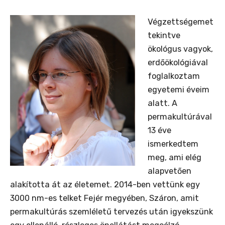
Végzettségemet
tekintve
ökológus vagyok,
erdőökológiával
foglalkoztam
egyetemi éveim
alatt. A
permakultúrával
13 éve
ismerkedtem
meg, ami elég
alapvetően
alakította át az életemet. 2014-ben vettünk egy
3000 nm-es telket Fejér megyében, Száron, amit
permakultúrás szemléletű tervezés után igyekszünk