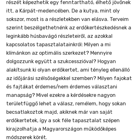
részét képezhetik egy fenntartható, élhető jövőnek
itt, a Kárpát-medencében. De a kutya, mint oly
sokszor, most is a részletekben van elásva. Terveim
szerint beszélgethetnénk az erdőkertészkedésnek a
leginkább húsbavágó részleteiről, az azokkal
kapcsolatos tapasztalatainkról: Milyen a mi
klímánkon az optimális szerkezet? Mennyire
dolgozzunk együtt a szukcesszióval? Hogyan
alakítsunk ki olyan erdőkertet, ami tényleg ellenálló
az időjárási szélsőségekkel szemben? Milyen fajokat
és fajtákat érdemes/nem érdemes választani
manapság? Mivel ezekre a kérdésekre nagyon
területfüggő lehet a válasz, remélem, hogy sokan
becsatlakoztok majd, akiknek már van saját
erdőkertetek, így a sok féle tapasztalat szépen
kirajzolhatja a Magyarországon működőképes
módszerek körét.