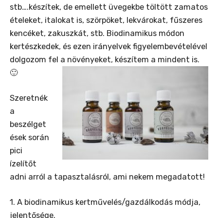
stb….készítek, de emellett üvegekbe töltött zamatos
ételeket, italokat is, szörpöket, lekvárokat, fűszeres
kencéket, zakuszkát, stb. Biodinamikus módon
kertészkedek, és ezen irányelvek figyelembevételével
dolgozom fel a növényeket, készítem a mindent is.
🙂
Szeretnék
a
beszélget
ések során
pici
ízelítőt
adni arról a tapasztalásról, ami nekem megadatott!
1. A biodinamikus kertművelés/gazdálkodás módja,
jelentősége.