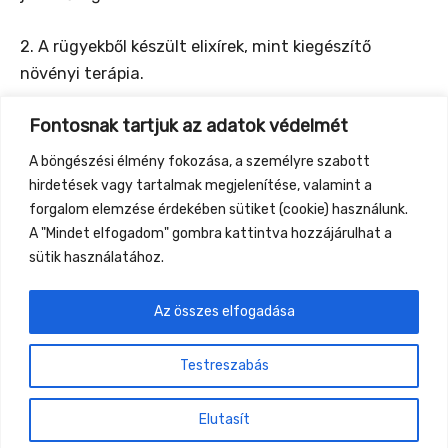
2. A rügyekből készült elixírek, mint kiegészítő
növényi terápia.
Fontosnak tartjuk az adatok védelmét
3. Egy mód, megközelítés, ahogyan a kozmikus erők
hatnak, velük együttműködni. Hogyan tudom
A böngészési élmény fokozása, a személyre szabott
összekapcsolni a növények gyógyerőit a mi belső
hirdetések vagy tartalmak megjelenítése, valamint a
igényeinkkel? …a hármasság figyelembevétele….
forgalom elemzése érdekében sütiket (cookie) használunk.
A "Mindet elfogadom" gombra kattintva hozzájárulhat a
sütik használatához.
Az összes elfogadása
←
Previous Event
Next Event
→
Testreszabás
Gyüttment Találkozó, 2026. augusztus 27-30.,
Csobánkapuszta
Elutasít