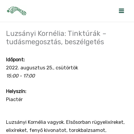
Skip
to
content
Luzsányi Kornélia: Tinktúrák –
tudásmegosztás, beszélgetés
Időpont:
2022. augusztus 25., csütörtök
15:00 - 17:00
Helyszín:
Piactér
Luzsányi Kornélia vagyok. Elsősorban rügyelixíreket,
elixíreket, fenyő kivonatot, torokbalzsamot,