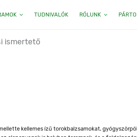
RAMOK
TUDNIVALÓK
RÓLUNK
PÁRTO
si ismertető
k, mellette kellemes ízű torokbalzsamokat, gyógyszörpö