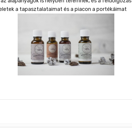
z alapanyagok is helyben teremnek, és a feldolgozást
letek a tapasztalataimat és a piacon a portékáimat