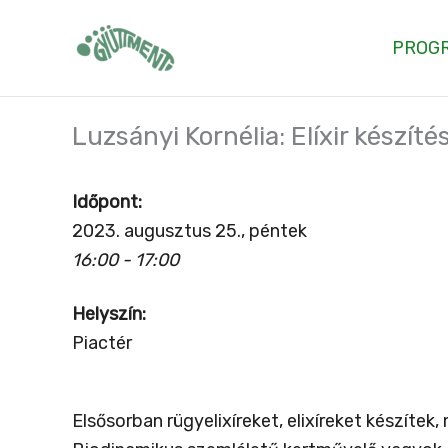
Skip
to
PROG
content
Luzsányi Kornélia: Elíxir készíté
Időpont:
2023. augusztus 25., péntek
16:00 - 17:00
Helyszín:
Piactér
Elsősorban rügyelixíreket, elixíreket készíte