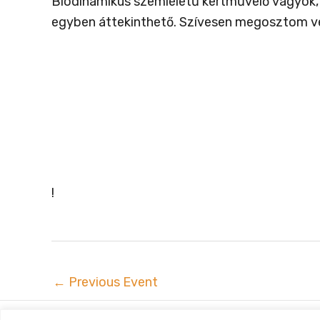
Biodinamikus szemléletű kertművelő vagyok, a
egyben áttekinthető. Szívesen megosztom ve
!
←
Previous Event