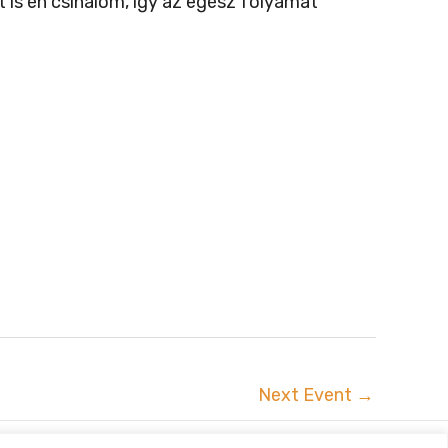
 is én csinálom, így az egész folyamat
Next Event
→