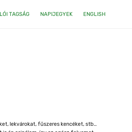
LÓI TAGSÁG
NAPIJEGYEK
ENGLISH
ket, lekvárokat, fűszeres kencéket, stb…