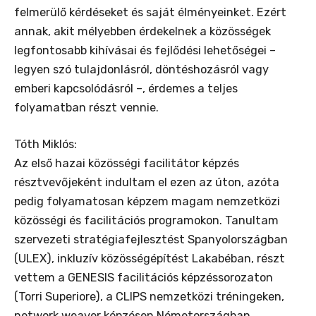
felmerülő kérdéseket és saját élményeinket. Ezért
annak, akit mélyebben érdekelnek a közösségek
legfontosabb kihívásai és fejlődési lehetőségei –
legyen szó tulajdonlásról, döntéshozásról vagy
emberi kapcsolódásról –, érdemes a teljes
folyamatban részt vennie.
Tóth Miklós:
Az első hazai közösségi facilitátor képzés
résztvevőjeként indultam el ezen az úton, azóta
pedig folyamatosan képzem magam nemzetközi
közösségi és facilitációs programokon. Tanultam
szervezeti stratégiafejlesztést Spanyolországban
(ULEX), inkluzív közösségépítést Lakabéban, részt
vettem a GENESIS facilitációs képzéssorozaton
(Torri Superiore), a CLIPS nemzetközi tréningeken,
network weaver képzésen Németországban,