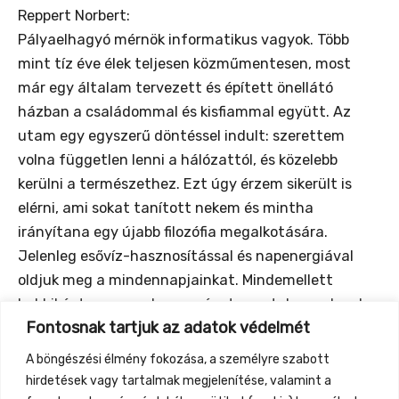
Reppert Norbert:
Pályaelhagyó mérnök informatikus vagyok. Több
mint tíz éve élek teljesen közműmentesen, most
már egy általam tervezett és épített önellátó
házban a családommal és kisfiammal együtt. Az
utam egy egyszerű döntéssel indult: szerettem
volna független lenni a hálózattól, és közelebb
kerülni a természethez. Ezt úgy érzem sikerült is
elérni, ami sokat tanított nekem és mintha
irányítana egy újabb filozófia megalkotására.
Jelenleg esővíz-hasznosítással és napenergiával
oldjuk meg a mindennapjainkat. Mindemellett
hobbiként egy napelemes céget vezetek, amelynek
Fontosnak tartjuk az adatok védelmét
köszönhetően több mint ezer autonóm rendszer
működik már országszerte – köztük a Krisna-
A böngészési élmény fokozása, a személyre szabott
völgyben is, ahol energiájuk nagy részét a mi
hirdetések vagy tartalmak megjelenítése, valamint a