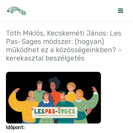
Skip
to
content
Tóth Miklós, Kecskeméti János: Les
Pas-Sages módszer: (hogyan)
működhet ez a közösségeinkben? –
kerekasztal beszélgetés
Időpont: