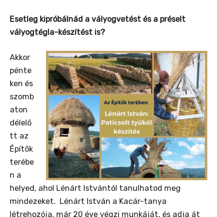
Esetleg
kipróbálnád a vályogvetést és a préselt
vályogtégla-készítést is?
Akkor
pénte
ken és
szomb
aton
délelő
tt az
Építők
terébe
n a
helyed, ahol Lénárt Istvántól tanulhatod meg
mindezeket. Lénárt István a Kacár-tanya
létrehozója, már 20 éve végzi munkáját, és adja át