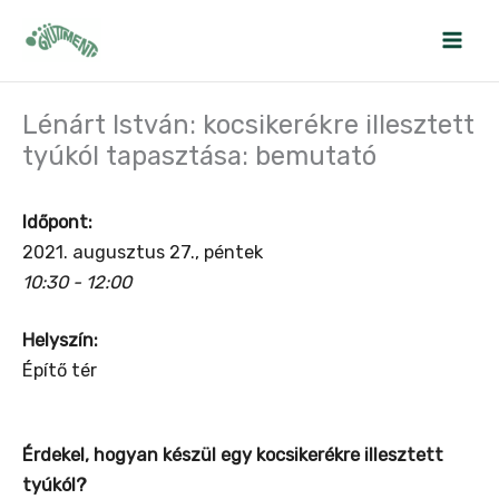
Skip
to
content
Lénárt István: kocsikerékre illesztett
tyúkól tapasztása: bemutató
Időpont:
2021. augusztus 27., péntek
10:30 - 12:00
Helyszín:
Építő tér
Érdekel, hogyan készül egy kocsikerékre illesztett
tyúkól?