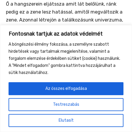
Ő a hangszerein eljátssza amit lát belőlünk, ránk
pedig ez a zene lesz hatással, amitől megváltozik a
zene. Azonnal létrejön a találkozásunk univerzuma,
amit ezek a közös pillanatok nyitnak meg. Az
Fontosnak tartjuk az adatok védelmét
aktuális portré ki is lesz vetítve, így a közönség
“belülről” élheti át ezt a szavakon túli érintkezést.
A böngészési élmény fokozása, a személyre szabott
hirdetések vagy tartalmak megjelenítése, valamint a
forgalom elemzése érdekében sütiket (cookie) használunk.
A "Mindet elfogadom" gombra kattintva hozzájárulhat a
sütik használatához.
←
Previous Event
Next Event
→
Az összes elfogadása
Gyüttment Találkozó, 2026. augusztus 27-30.,
Csobánkapuszta
Testreszabás
Elutasít