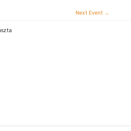
Next Event
→
uszta