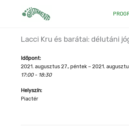
Skip
to
PROG
content
Lacci Kru és barátai: délutáni jó
Időpont:
2021. augusztus 27., péntek – 2021. augusztu
17:00 - 18:30
Helyszín:
Piactér