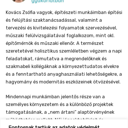
Kovács Zsófia vagyok, építészeti munkáimban építési
és felújítási szaktanácsadással, valamint a
tervezési és kivitelezési folyamatok szervezésével,
műszaki felülvizsgálatával foglalkozom, mint okl.
építőmérnök és műszaki ellenőr. A természet
szeretetével holisztikus szemléletben végzem a napi
feladatokat, rámutatva a megrendelőknek és
szakmabeli kollégáknak a környezettudatos elvekre
és a fenntartható anyaghasználati lehetőségekre, a
hagyomány és modernitás eszközeinek ötvözésével.
Mindennapi munkámban jelentős része van a
személyes környezetem és a különböző projektek
támogatásának, a „nem ártani” alaptörvényének
működtetése mellett: Női jógaoktatóként és
Fontosnak tartjuk az adatok védelmét
természetgyógyászként az élet minden területét a