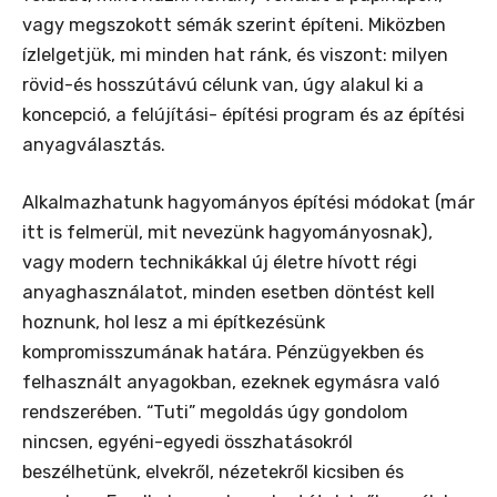
vagy megszokott sémák szerint építeni. Miközben
ízlelgetjük, mi minden hat ránk, és viszont: milyen
rövid-és hosszútávú célunk van, úgy alakul ki a
koncepció, a felújítási- építési program és az építési
anyagválasztás.
Alkalmazhatunk hagyományos építési módokat (már
itt is felmerül, mit nevezünk hagyományosnak),
vagy modern technikákkal új életre hívott régi
anyaghasználatot, minden esetben döntést kell
hoznunk, hol lesz a mi építkezésünk
kompromisszumának határa. Pénzügyekben és
felhasznált anyagokban, ezeknek egymásra való
rendszerében. “Tuti” megoldás úgy gondolom
nincsen, egyéni-egyedi összhatásokról
beszélhetünk, elvekről, nézetekről kicsiben és