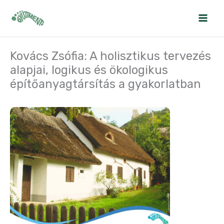
Skip
to
content
Kovács Zsófia: A holisztikus tervezés
alapjai, logikus és ökologikus
építőanyagtársítás a gyakorlatban