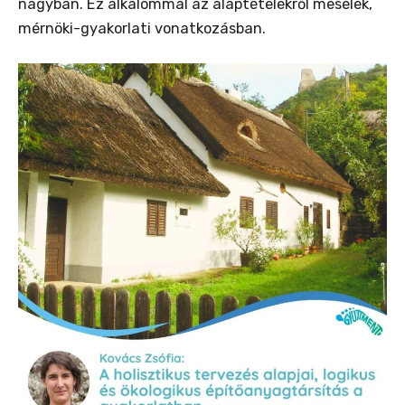
nagyban. Ez alkalommal az alaptételekről mesélek,
mérnöki-gyakorlati vonatkozásban.