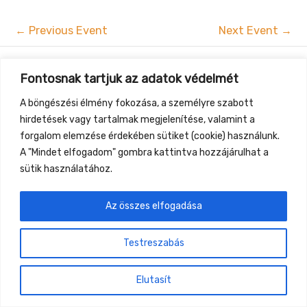
←
Previous Event
Next Event
→
Gyüttment Találkozó, 2026. augusztus 27-30.,
Fontosnak tartjuk az adatok védelmét
Csobánkapuszta
A böngészési élmény fokozása, a személyre szabott
hirdetések vagy tartalmak megjelenítése, valamint a
forgalom elemzése érdekében sütiket (cookie) használunk.
A "Mindet elfogadom" gombra kattintva hozzájárulhat a
sütik használatához.
Az összes elfogadása
Testreszabás
Elutasít