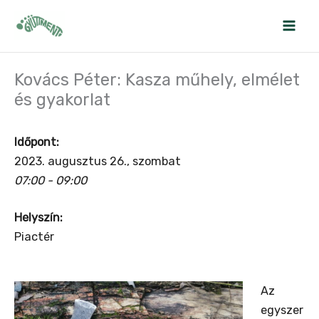
Skip
to
content
Kovács Péter: Kasza műhely, elmélet
és gyakorlat
Időpont:
2023. augusztus 26., szombat
07:00 - 09:00
Helyszín:
Piactér
Az
egyszer