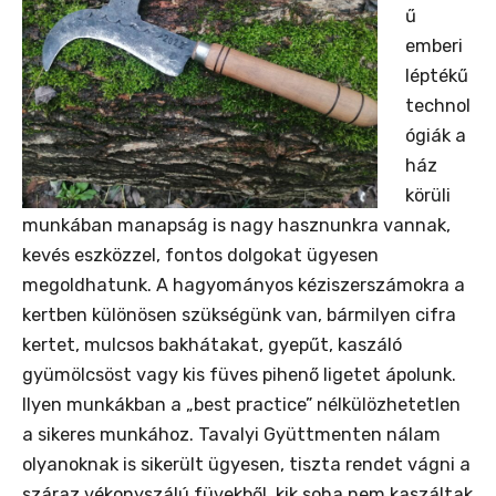
ű
emberi
léptékű
technol
ógiák a
ház
körüli
munkában manapság is nagy hasznunkra vannak,
kevés eszközzel, fontos dolgokat ügyesen
megoldhatunk. A hagyományos kéziszerszámokra a
kertben különösen szükségünk van, bármilyen cifra
kertet, mulcsos bakhátakat, gyepűt, kaszáló
gyümölcsöst vagy kis füves pihenő ligetet ápolunk.
Ilyen munkákban a „best practice” nélkülözhetetlen
a sikeres munkához. Tavalyi Gyüttmenten nálam
olyanoknak is sikerült ügyesen, tiszta rendet vágni a
száraz vékonyszálú füvekből, kik soha nem kaszáltak