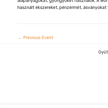
alapanyagokat, gyöngyöket használok. A works
használt ékszereket, pénzérmét, ásványokat 
←
Previous Event
Gyüt