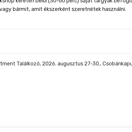
hop keretén belül (30-60 perc) saját tárgyak befoglal
vagy bármit, amit ékszerként szeretnétek használni.
tment Találkozó, 2026. augusztus 27-30., Csobánkap