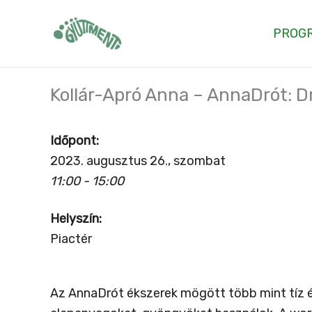
Skip
to
PROG
content
Kollár-Apró Anna – AnnaDrót: D
Időpont:
2023. augusztus 26., szombat
11:00 - 15:00
Helyszín:
Piactér
Az AnnaDrót ékszerek mögött több mint tíz é