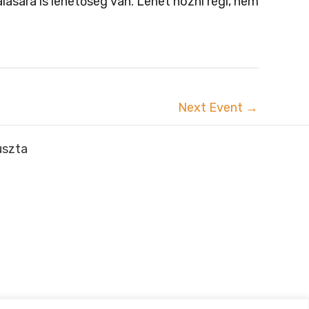
ására is lehetőség van. Lehet hozni régi, nem
Next Event
→
uszta