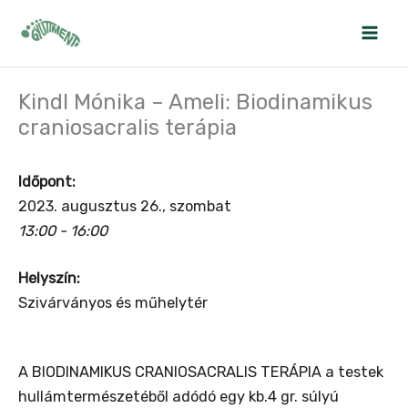
Skip
to
content
Kindl Mónika – Ameli: Biodinamikus
craniosacralis terápia
Időpont:
2023. augusztus 26., szombat
13:00 - 16:00
Helyszín:
Szivárványos és műhelytér
A BIODINAMIKUS CRANIOSACRALIS TERÁPIA a testek
hullámtermészetéből adódó egy kb.4 gr. súlyú