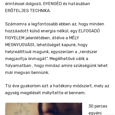
érintéssel dolgozó, GYENGÉD és hatásában
ERŐTELJES TECHNIKA.
Számomra a legfontosabb ebben az, hogy minden
hozzáadott külső energia nélkül, egy ELFOGADÓ
FIGYELEM jelenlétében, átélve a MÉLY
MEGNYUGVÁSt, lehetőséget kapunk, hogy
helyreállítsuk magunk, egyszerűen a „rendszer
megjavítja önmagát”. Megélhetővé válik a
folyamatban , hogy mindaz amire szükségünk lehet
már megvan bennünk.
Tíz éve gyakorlom ezt a hatékony módszert, mely az
egység megélését mélyítette el bennem.
30 perces
egyéni