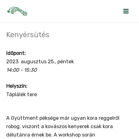
Skip
to
content
Kenyérsütés
Időpont:
2023. augusztus 25., péntek
14:00 - 15:30
Helyszín:
Táplálék tere
A Gyüttment péksége már ugyan kora reggelről
robog, viszont a kovászos kenyerek csak kora
délutánra érnek be. A workshop során