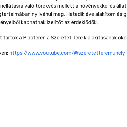
r önellátásra való törekvés mellett a növényekkel és ál
tartalmában nyilvánul meg. Hetedik éve alakítom és 
ényeiből kaphatnak ízelítőt az érdeklődők.
artok a Piactéren a Szeretet Tere kialakításának oko
ven:
https://www.youtube.com/@szeretetteremuhely