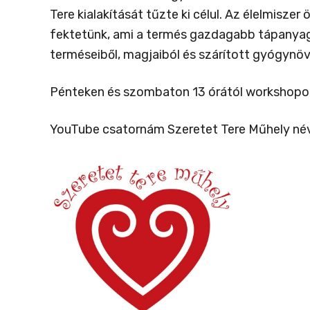
Tere kialakítását tűzte ki célul. Az élelmisze
fektetünk, ami a termés gazdagabb tápanyag
terméseiből, magjaiból és szárított gyógynöv
Pénteken és szombaton 13 órától workshopot t
YouTube csatornám Szeretet Tere Műhely né