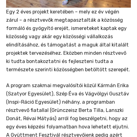
Egy 2 éves projekt keretében – mely ez év végén
zárul – a résztvevők megtapasztalták a közösség
formáló és gyógyító erejét, ismereteket kaptak egy
közösség vagy akár egy közösségi vállalkozás
elindításához, és támogatást a maguk által kitalált
projektek tervezéséhez. Eközben minden résztvevő
ki tudta bontakoztatni és fejleszteni tudta a
természete szerinti közösségben betöltött szerepét.
A program szakmai megvalósítói közül Kármán Erika
(Szatyor Egyesület), Szép Éva és Vágvölgyi Gusztáv
(Inspi-Ráció Egyesület) néhány, a programban
résztvevő fiatallal (Grünczeisz Berta Tilla, Lanszki
Donát, Révai Mátyás) arról fog beszélgetni, hogy az
egy éves képzési folyamatban hova lehetett eljutni.
A Gyüttment Fesztivál résztvevőienk pedig azért