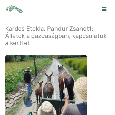
Skip
to
content
Kardos Etekla, Pandur Zsanett:
Állatok a gazdaságban, kapcsolatuk
a kerttel