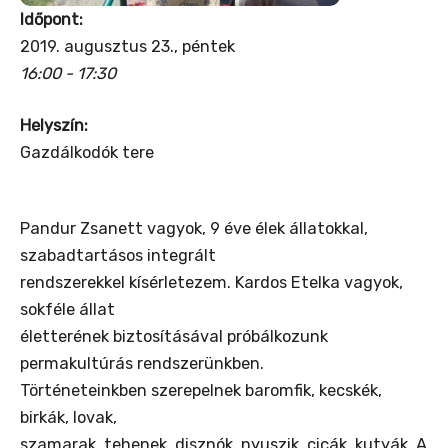
Időpont:
2019. augusztus 23., péntek
16:00 - 17:30
Helyszín:
Gazdálkodók tere
Pandur Zsanett vagyok, 9 éve élek állatokkal,
szabadtartásos integrált
rendszerekkel kísérletezem. Kardos Etelka vagyok,
sokféle állat
életterének biztosításával próbálkozunk
permakultúrás rendszerünkben.
Történeteinkben szerepelnek baromfik, kecskék,
birkák, lovak,
szamarak, tehenek, disznók, nyuszik, cicák, kutyák. A