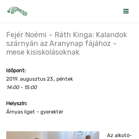
Skip
to
content
Fejér Noémi – Ráth Kinga: Kalandok
szárnyán az Aranynap fájához –
mese kisiskolásoknak
Időpont:
2019. augusztus 23., péntek
14:00 - 15:00
Helyszín:
Árnyas liget – gyerektér
Az alkotó-