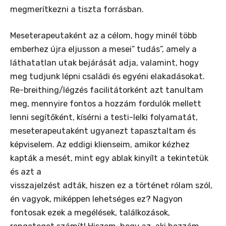
megmerítkezni a tiszta forrásban.
Meseterapeutaként az a célom, hogy minél több
emberhez újra eljusson a mesei” tudás”, amely a
láthatatlan utak bejárását adja, valamint, hogy
meg tudjunk lépni családi és egyéni elakadásokat.
Re-breithing/légzés facilitátorként azt tanultam
meg, mennyire fontos a hozzám fordulók mellett
lenni segítőként, kísérni a testi-lelki folyamatát,
meseterapeutaként ugyanezt tapasztaltam és
képviselem. Az eddigi klienseim, amikor kézhez
kapták a mesét, mint egy ablak kinyílt a tekintetük
és azt a
visszajelzést adták, hiszen ez a történet rólam szól,
én vagyok, miképpen lehetséges ez? Nagyon
fontosak ezek a megélések, találkozások,