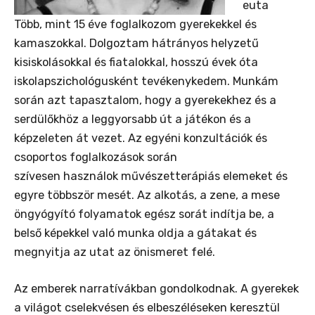
euta
Több, mint 15 éve foglalkozom gyerekekkel és
kamaszokkal. Dolgoztam hátrányos helyzetű
kisiskolásokkal és fiatalokkal, hosszú évek óta
iskolapszichológusként tevékenykedem. Munkám
során azt tapasztalom, hogy a gyerekekhez és a
serdülőkhöz a leggyorsabb út a játékon és a
képzeleten át vezet. Az egyéni konzultációk és
csoportos foglalkozások során
szívesen használok művészetterápiás elemeket és
egyre többször mesét. Az alkotás, a zene, a mese
öngyógyító folyamatok egész sorát indítja be, a
belső képekkel való munka oldja a gátakat és
megnyitja az utat az önismeret felé.
Az emberek narratívákban gondolkodnak. A gyerekek
a világot cselekvésen és elbeszéléseken keresztül