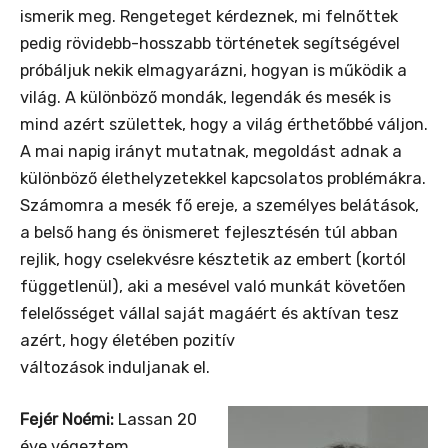
ismerik meg. Rengeteget kérdeznek, mi felnőttek
pedig rövidebb-hosszabb történetek segítségével
próbáljuk nekik elmagyarázni, hogyan is működik a
világ. A különböző mondák, legendák és mesék is
mind azért születtek, hogy a világ érthetőbbé váljon.
A mai napig irányt mutatnak, megoldást adnak a
különböző élethelyzetekkel kapcsolatos problémákra.
Számomra a mesék fő ereje, a személyes belátások,
a belső hang és önismeret fejlesztésén túl abban
rejlik, hogy cselekvésre késztetik az embert (kortól
függetlenül), aki a mesével való munkát követően
felelősséget vállal saját magáért és aktívan tesz
azért, hogy életében pozitív
változások induljanak el.
Fejér Noémi:
Lassan 20
éve végeztem