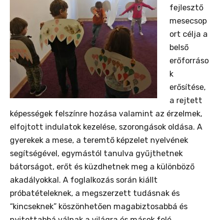
fejlesztő
mesecsop
ort célja a
belső
erőforráso
k
erősítése,
a rejtett
képességek felszínre hozása valamint az érzelmek,
elfojtott indulatok kezelése, szorongások oldása. A
gyerekek a mese, a teremtő képzelet nyelvének
segítségével, egymástól tanulva gyűjthetnek
bátorságot, erőt és küzdhetnek meg a különböző
akadályokkal. A foglalkozás során kiállt
próbatételeknek, a megszerzett tudásnak és
“kincseknek” köszönhetően magabiztosabbá és
nyitottabbá válnak a világra és mások felé.