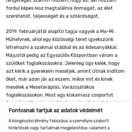
rengeteget számít! Hiszem, hogy az, aki hozzám
fordul képes lesz megtalálnia önmagát, az élet
szeretetét, teljességet és a szilárdságot.
2019. februárjától alapító tagja vagyok a Ma-Mi
Műhelynek, ahol egy közösségi teret igyekszünk
létrehozni a szakmai stábbal és az édesanyákkal.
Májustól pedig az Egyszülős Központban várom a
szülőket foglalkozásokra. Jelenleg úgy kelek, hogy
azt kérik a gyerekeim meséljek, amint útnak indítom
őket, már azon jár az eszem, mikor mit és kinek
mesélek a Meseterápiás, Varázsjátékos
foglalkozásokon. Most egy kiskamasz csoportot
fogunk indítani egy kollégámmal „a Kalandok
Fontosnak tartjuk az adatok védelmét
szárnyán”. Este pedig úgy zárjuk a napunkat, hogy
anya mesélj nekem.
A böngészési élmény fokozása, a személyre szabott
hirdetések vagy tartalmak megjelenítése, valamint a