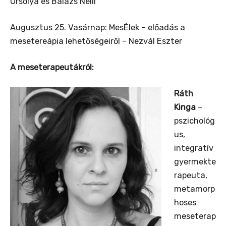
Orsolya és Balázs Nelli
Augusztus 25. Vasárnap: MesÉlek – előadás a
mesetereápia lehetőségeiről – Nezvál Eszter
A meseterapeutákról:
Ráth
Kinga
–
pszichológ
us,
integratív
gyermekte
rapeuta,
metamorp
hoses
meseterap