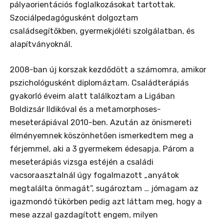
pályaorientációs foglalkozásokat tartottak.
Szociálpedagógusként dolgoztam
családsegítőkben, gyermekjóléti szolgálatban, és
alapítványoknál.
2008-ban új korszak kezdődött a számomra, amikor
pszichológusként diplomáztam. Családterápiás
gyakorló éveim alatt találkoztam a Ligában
Boldizsár Ildikóval és a metamorphoses-
meseterápiával 2010-ben. Azután az önismereti
élményemnek köszönhetően ismerkedtem meg a
férjemmel, aki a 3 gyermekem édesapja. Párom a
meseterápiás vizsga estéjén a családi
vacsoraasztalnál úgy fogalmazott „anyátok
megtalálta önmagát”, sugároztam … jómagam az
igazmondó tükörben pedig azt láttam meg, hogy a
mese azzal gazdagított engem, milyen