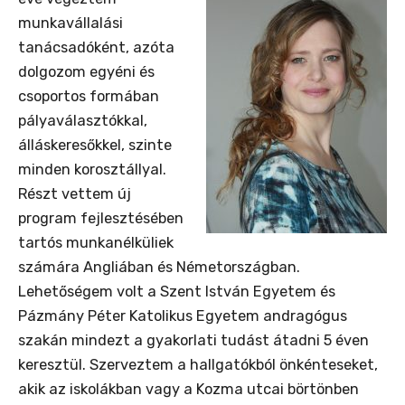
munkavállalási
tanácsadóként, azóta
dolgozom egyéni és
csoportos formában
pályaválasztókkal,
álláskeresőkkel, szinte
minden korosztállyal.
Részt vettem új
program fejlesztésében
tartós munkanélküliek
számára Angliában és Németországban.
Lehetőségem volt a Szent István Egyetem és
Pázmány Péter Katolikus Egyetem andragógus
szakán mindezt a gyakorlati tudást átadni 5 éven
keresztül. Szerveztem a hallgatókból önkénteseket,
akik az iskolákban vagy a Kozma utcai börtönben