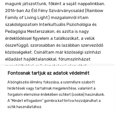
magunk játszottunk, főként a saját nappalinkban.
2016-ban Az Élő Fény Szivárványcsalád (Rainbow
Family of Living Light) mozgalomról írtam
szakdolgozatom Interkultuális Pszichológia és
Pedagógia Mesterszakon, és azóta is nagy
érdeklődéssel figyelem a találkozókat, a velük
összefüggő, szorosabban és lazábban szerveződő
közösségeket. Csináltam már közösségi színházi
előadást hajléktalanokkal, fórumszínházat
menekültekkel, művészetalapú részvételi
Fontosnak tartjuk az adatok védelmét
akciókutatást pedagógusokkal, bábelőadást
fogyatékosággal élőkkel, és útiperformanszot is, de
A böngészési élmény fokozása, a személyre szabott
vitaszínházat a közösségépítésről gyüttmentekkel
hirdetések vagy tartalmak megjelenítése, valamint a
még sosem!
forgalom elemzése érdekében sütiket (cookie) használunk.
A "Mindet elfogadom" gombra kattintva hozzájárulhat a
sütik használatához.