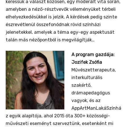
keressük a választ közösen, egy moderált vita során,
amelyben a néző-résztvevők véleményüket térbeli
elhelyezkedésükkel is jelzik. A kérdések pedig szinte
észrevétlenül összefonódnak rövid színházi
jelenetekkel, amelyek a téma egy-egy aspektusát
talán más nézőpontból is megvilágítják…
A program gazdája:
Jozifek Zsófia
Művészetterapeuta,
interkulturális
szakértő,
drámapedagógus
vagyok, és az
AppArtManLakáSzínhá
z egyik alapítója, ahol 2015 óta 300+ közösségi-
művészeti eseményt szerveztünk, esetenként mi