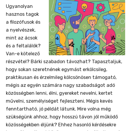
Ugyanolyan
hasznos tagok
a filozófusok és
a nyelvészek,
mint az ácsok
és a feltalálók?
Van-e kötelező
részvétel? Bárki szabadon távozhat? Tapasztaljuk,
hogy sokan szeretnének egymást erkölcsileg,
praktikusan és érzelmileg kölcsönösen támogató,
mégis az egyén számára nagy szabadságot adó
közösségben lenni, élni, gyereket nevelni, kertet
művelni, személyiséget fejleszteni. Mégis kevés
fenntartható, jó példát látunk. Mire volna még
szükségünk ahhoz, hogy hosszú távon jól működő
közösségekben éljünk? Ehhez hasonló kérdésekre