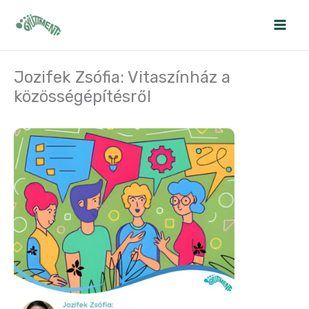
Skip
to
content
Jozifek Zsófia: Vitaszínház a
közösségépítésről