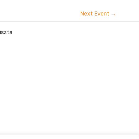
Next Event
→
uszta