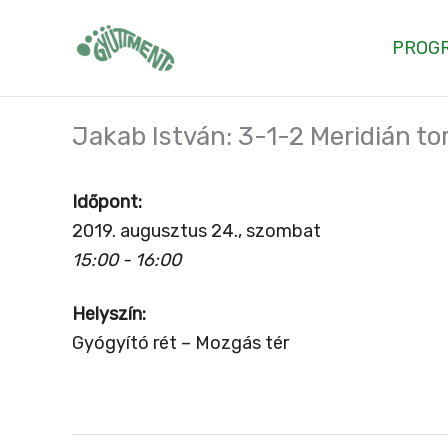
Skip
to
PROG
content
Jakab István: 3-1-2 Meridián to
Időpont:
2019. augusztus 24., szombat
15:00 - 16:00
Helyszín:
Gyógyító rét – Mozgás tér