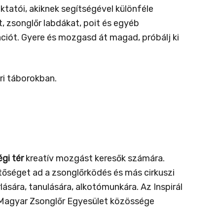
ktatói, akiknek segítségével különféle
, zsonglőr labdákat, poit és egyéb
ciót. Gyere és mozgasd át magad, próbálj ki
ri táborokban.
gi tér
kreatív mozgást keresők számára.
tőséget ad a zsonglőrködés és más cirkuszi
sára, tanulására, alkotómunkára. Az Inspirál
a Magyar Zsonglőr Egyesület közössége