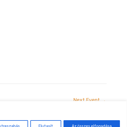
Next Event
→
uszta
streszabás
Elutasít
Az összes elfogadása