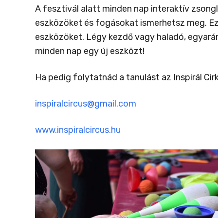
A fesztivál alatt minden nap interaktív zsong
eszközöket és fogásokat ismerhetsz meg. Ez e
eszközöket. Légy kezdő vagy haladó, egyaránt
minden nap egy új eszközt!
Ha pedig folytatnád a tanulást az Inspirál Ci
inspiralcircus@gmail.com
www.inspiralcircus.hu