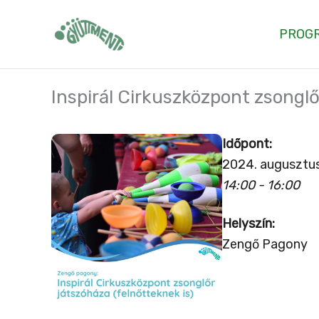
Skip
to
PROG
content
Inspirál Cirkuszközpont zsonglő
Időpont:
2024. augusztus
14:00 - 16:00
Helyszín:
Zengő Pagony