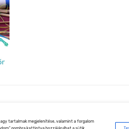
tment Találkozó, 2026. augusztus 27-30., Csobánkap
agy tartalmak megjelenítése, valamint a forgalom
adom" gombra kattintva hozzájárulhat a sütik
Te