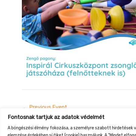
←
Previous Event
Fontosnak tartjuk az adatok védelmét
Gyüt
A böngészési élmény fokozása, a személyre szabott hirdetések v
elemzése érdekében sütiket (cookie) használunk. A "Mindet elfog