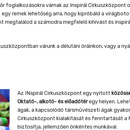
lőr foglalkozásokra várnak az Inspirál Cirkuszközpont o
gy remek lehetőség arra, hogy kipróbáld a virágbotot
 megtalálod a számodra megfelelő kihívást és inspirá
rkuszközpontban várunk a délutáni óráinkon, vagy a nyá
Az INspirál Cirkuszközpont egy nyitott
közössé
Oktató-, alkotó- és előadótér
egy helyen. Lehe
ágak, a kapcsolódó társművészeti ágak gyakorlá
Cirkuszközpont kialakítását és fenntartását 
biztosítja, jellemzően önkéntes munkával.