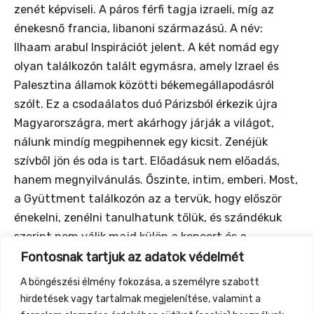
zenét képviseli. A páros férfi tagja izraeli, míg az
énekesnő francia, libanoni származású. A név:
Ilhaam arabul Inspirációt jelent. A két nomád egy
olyan találkozón talált egymásra, amely Izrael és
Palesztina államok közötti békemegállapodásról
szólt. Ez a csodaálatos duó Párizsból érkezik újra
Magyarországra, mert akárhogy járják a világot,
nálunk mindíg megpihennek egy kicsit. Zenéjük
szívből jön és oda is tart. Előadásuk nem előadás,
hanem megnyilvánulás. Őszinte, intim, emberi. Most,
a Gyüttment találkozón az a tervük, hogy először
énekelni, zenélni tanulhatunk tőlük, és szándékuk
szerint nem válik majd külön a koncert és a
közönség, hanem az egész egy nagy nagy találkozás
Fontosnak tartjuk az adatok védelmét
lesz.
A böngészési élmény fokozása, a személyre szabott
https://www.youtube.com/watch?
v=EDxqDeLfD-
hirdetések vagy tartalmak megjelenítése, valamint a
I&ab_channel=
ILHAAMProject