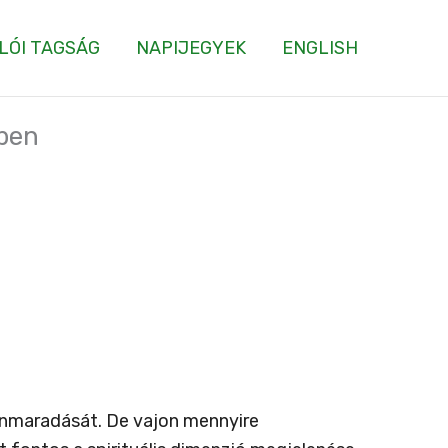
LÓI TAGSÁG
NAPIJEGYEK
ENGLISH
kben
ennmaradását. De vajon mennyire