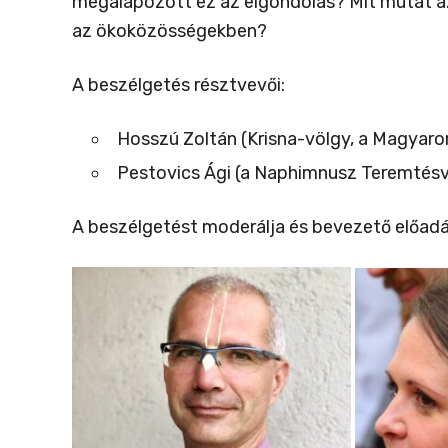
megalapozott ez az elgondolás? Mit mutat az 
az ökoközösségekben?
A beszélgetés résztvevői:
Hosszú Zoltán (Krisna-völgy, a Magyar
Pestovics Ági (a Naphimnusz Teremtés
A beszélgetést moderálja és bevezető előadá