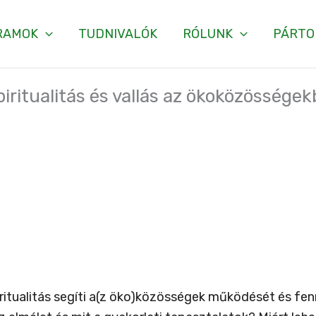
RAMOK
TUDNIVALÓK
RÓLUNK
PÁRTO
piritualitás és vallás az ökoközössége
iritualitás segíti a(z öko)közösségek működését és f