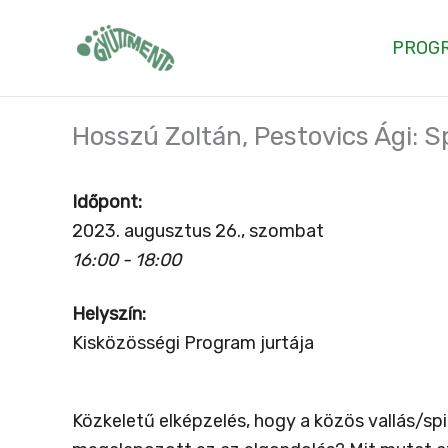
Skip
to
PROG
content
Hosszú Zoltán, Pestovics Ági: S
Időpont:
2023. augusztus 26., szombat
16:00 - 18:00
Helyszín:
Kisközösségi Program jurtája
Közkeletű elképzelés, hogy a közös vallás/sp