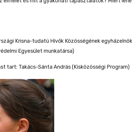
elmélet és mit a gyakorlati tapasztalatok? Miért lehe
országi Krisna-tudatú Hívők Közösségének egyházelnök
védelmi Egyesület munkatársa)
st tart: Takács-Sánta András (Kisközösségi Program)