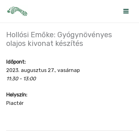
Skip
to
content
Hollósi Emőke: Gyógynövényes
olajos kivonat készítés
Időpont:
2023. augusztus 27., vasárnap
11:30 - 13:00
Helyszín:
Piactér